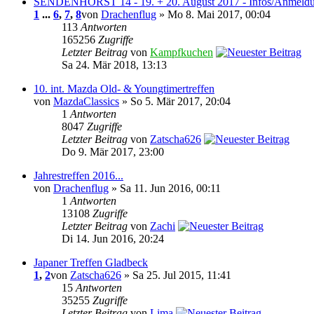
SENDENHORST 14 - 19. + 20. August 2017 - Infos/Anmeld
1
...
6
,
7
,
8
von
Drachenflug
» Mo 8. Mai 2017, 00:04
113
Antworten
165256
Zugriffe
Letzter Beitrag
von
Kampfkuchen
Sa 24. Mär 2018, 13:13
10. int. Mazda Old- & Youngtimertreffen
von
MazdaClassics
» So 5. Mär 2017, 20:04
1
Antworten
8047
Zugriffe
Letzter Beitrag
von
Zatscha626
Do 9. Mär 2017, 23:00
Jahrestreffen 2016...
von
Drachenflug
» Sa 11. Jun 2016, 00:11
1
Antworten
13108
Zugriffe
Letzter Beitrag
von
Zachi
Di 14. Jun 2016, 20:24
Japaner Treffen Gladbeck
1
,
2
von
Zatscha626
» Sa 25. Jul 2015, 11:41
15
Antworten
35255
Zugriffe
Letzter Beitrag
von
Lima