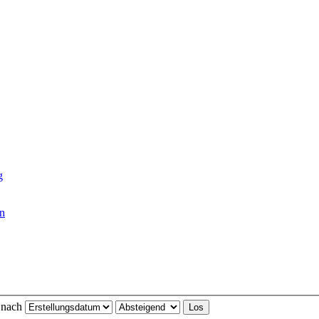
n
e nach