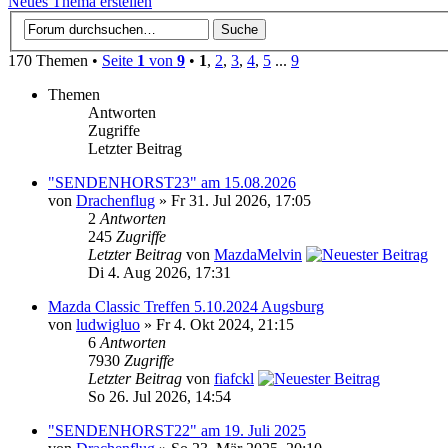
Neues Thema erstellen
170 Themen •
Seite
1
von
9
•
1
,
2
,
3
,
4
,
5
...
9
Themen
Antworten
Zugriffe
Letzter Beitrag
"SENDENHORST23" am 15.08.2026
von
Drachenflug
» Fr 31. Jul 2026, 17:05
2
Antworten
245
Zugriffe
Letzter Beitrag
von
MazdaMelvin
Di 4. Aug 2026, 17:31
Mazda Classic Treffen 5.10.2024 Augsburg
von
ludwigluo
» Fr 4. Okt 2024, 21:15
6
Antworten
7930
Zugriffe
Letzter Beitrag
von
fiafckl
So 26. Jul 2026, 14:54
"SENDENHORST22" am 19. Juli 2025