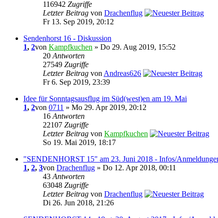
116942
Zugriffe
Letzter Beitrag
von
Drachenflug
Fr 13. Sep 2019, 20:12
Sendenhorst 16 - Diskussion
1
,
2
von
Kampfkuchen
» Do 29. Aug 2019, 15:52
20
Antworten
27549
Zugriffe
Letzter Beitrag
von
Andreas626
Fr 6. Sep 2019, 23:39
Idee für Sonntagsausflug im Süd(west)en am 19. Mai
1
,
2
von
0711
» Mo 29. Apr 2019, 20:12
16
Antworten
22107
Zugriffe
Letzter Beitrag
von
Kampfkuchen
So 19. Mai 2019, 18:17
"SENDENHORST 15" am 23. Juni 2018 - Infos/Anmeldunge
1
,
2
,
3
von
Drachenflug
» Do 12. Apr 2018, 00:11
43
Antworten
63048
Zugriffe
Letzter Beitrag
von
Drachenflug
Di 26. Jun 2018, 21:26