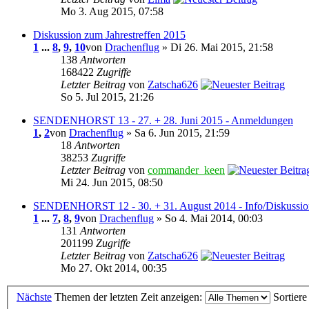
Mo 3. Aug 2015, 07:58
Diskussion zum Jahrestreffen 2015
1
...
8
,
9
,
10
von
Drachenflug
» Di 26. Mai 2015, 21:58
138
Antworten
168422
Zugriffe
Letzter Beitrag
von
Zatscha626
So 5. Jul 2015, 21:26
SENDENHORST 13 - 27. + 28. Juni 2015 - Anmeldungen
1
,
2
von
Drachenflug
» Sa 6. Jun 2015, 21:59
18
Antworten
38253
Zugriffe
Letzter Beitrag
von
commander_keen
Mi 24. Jun 2015, 08:50
SENDENHORST 12 - 30. + 31. August 2014 - Info/Diskussio
1
...
7
,
8
,
9
von
Drachenflug
» So 4. Mai 2014, 00:03
131
Antworten
201199
Zugriffe
Letzter Beitrag
von
Zatscha626
Mo 27. Okt 2014, 00:35
Nächste
Themen der letzten Zeit anzeigen:
Sortier