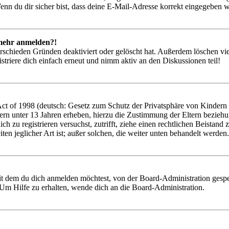
nn du dir sicher bist, dass deine E-Mail-Adresse korrekt eingegeben w
t mehr anmelden?!
rschieden Gründen deaktiviert oder gelöscht hat. Außerdem löschen vie
triere dich einfach erneut und nimm aktiv an den Diskussionen teil!
 of 1998 (deutsch: Gesetz zum Schutz der Privatsphäre von Kindern im
ern unter 13 Jahren erheben, hierzu die Zustimmung der Eltern bezieh
 dich zu registrieren versuchst, zutrifft, ziehe einen rechtlichen Beist
ten jeglicher Art ist; außer solchen, die weiter unten behandelt werden.
it dem du dich anmelden möchtest, von der Board-Administration gespe
Um Hilfe zu erhalten, wende dich an die Board-Administration.