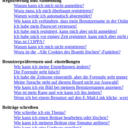
Registrierung und Anmeldung
Warum kann ich mich nicht anmelden?
Wozu muss ich mich überhaupt registrieren?
Warum werde ich automatisch abgemeldet?
Wie kann ich verhindern, dass mein Benutzername in der Onlin
Ich habe mein Passwort vergessen!
Ich habe mich registriert, kann mich aber nicht anmelden!
Ich habe mich vor einiger Zeit registriert, kann mich aber nich
Was ist COPPA?
Warum kann ich mich nicht registrieren?
Wozu ist die „Alle Cookies des Boards löschen“-Funktion?
Benutzerpräferenzen und -einstellungen
Wie kann ich meine Einstellungen ändern?
Die Forenuhr geht falsch!
Ich habe die Zeitzone eingestellt, aber die Forenuhr geht immer
Meine Sprache steht auf diesem Board nicht zur Auswahl!
Wie kann ich ein Bild bei meinem Benutzernamen anzeigen?
Was ist mein Rang und wie kann ich ihn ändern?
Wenn ich bei einem Benutzer auf den E-Mail-Link klicke, werd
Beiträge schreiben
Wie schreibe ich ein Thema?
Wie kann ich einen Beitrag bearbeiten oder löschen?
Wie kann ich meinem Beitrag eine Signatur anfügen?
Wie kann ich eine Umfrage erstellen?