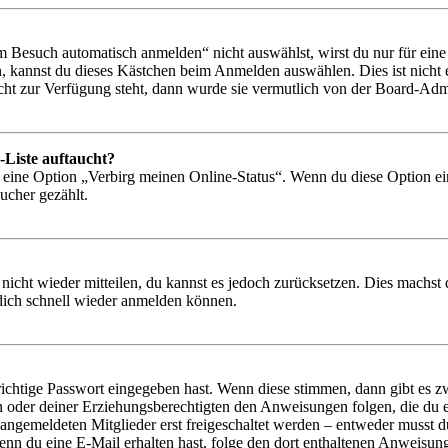
Besuch automatisch anmelden“ nicht auswählst, wirst du nur für eine 
, kannst du dieses Kästchen beim Anmelden auswählen. Dies ist nicht
icht zur Verfügung steht, dann wurde sie vermutlich von der Board-Admi
-Liste auftaucht?
n eine Option „Verbirg meinen Online-Status“. Wenn du diese Option ei
ucher gezählt.
 nicht wieder mitteilen, du kannst es jedoch zurücksetzen. Dies machs
 dich schnell wieder anmelden können.
richtige Passwort eingegeben hast. Wenn diese stimmen, dann gibt es
ern oder deiner Erziehungsberechtigten den Anweisungen folgen, die du e
 angemeldeten Mitglieder erst freigeschaltet werden – entweder musst du
. Wenn du eine E-Mail erhalten hast, folge den dort enthaltenen Anweis