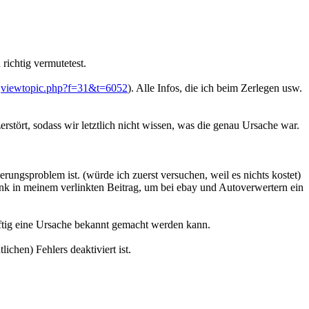
richtig vermutetest.
>
viewtopic.php?f=31&t=6052
). Alle Infos, die ich beim Zerlegen usw.
rstört, sodass wir letztlich nicht wissen, was die genau Ursache war.
rungsproblem ist. (würde ich zuerst versuchen, weil es nichts kostet)
ank in meinem verlinkten Beitrag, um bei ebay und Autoverwertern ein
nftig eine Ursache bekannt gemacht werden kann.
ichen) Fehlers deaktiviert ist.