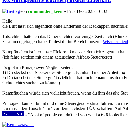
Re: Airbagleuchte leuchtet plötzlich dauerhaft.
von
commander_keen
» Fr 5. Dez 2025, 16:02
Hallo,
die Luft lässt sich eigentlich ohne Entfernen der Radkappen nachfüllen
Tatsächlich hatte ich das Dauerleuchten vor einiger Zeit auch (Bli
zusammengetragen habe, findest du im Bereich unserer
Wissensdaten
Kampfkuchen ist hier unser Elektronikmeister, dem ich zugetraut hatte
(ich fahre seitdem mit einem getauschten Airbag-Steuergerät)
Es gibt im Prinzip zwei Möglichkeiten:
1) Du steckst den Stecker des Steuergeräts anhand meiner Anleitung ma
2) Du tauschst das Steuergerät (vielleicht hat noch jemand aus dem 
Gebrauchtes suchen zu können)
Kampfkuchen würde sich vielleicht freuen, wenn du ihm das alte Ste
Prinzipiell kannst du mit und ohne Steuergerät erstmal fahren. Du mus
Du musst den Tausch "nur" vor dem nächsten TÜV schaffen. Auf Ar
- "A lot of people couldn't tell you what a 626 looks like,