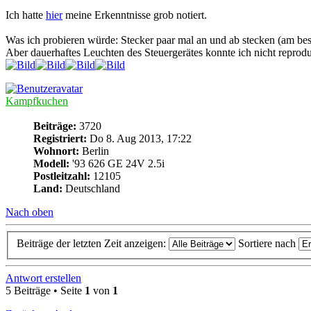
Ich hatte
hier
meine Erkenntnisse grob notiert.
Was ich probieren würde: Stecker paar mal an und ab stecken (am be
Aber dauerhaftes Leuchten des Steuergerätes konnte ich nicht reprodu
Kampfkuchen
Beiträge:
3720
Registriert:
Do 8. Aug 2013, 17:22
Wohnort:
Berlin
Modell:
'93 626 GE 24V 2.5i
Postleitzahl:
12105
Land:
Deutschland
Nach oben
Beiträge der letzten Zeit anzeigen:
Sortiere nach
Antwort erstellen
5 Beiträge • Seite
1
von
1