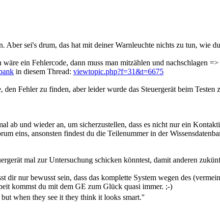
. Aber sei's drum, das hat mit deiner Warnleuchte nichts zu tun, wie du 
nken wäre ein Fehlercode, dann muss man mitzählen und nachschlagen =
bank
in diesem Thread:
viewtopic.php?f=31&t=6675
, den Fehler zu finden, aber leider wurde das Steuergerät beim Testen ze
l ab und wieder an, um sicherzustellen, dass es nicht nur ein Kontaktie
Forum eins, ansonsten findest du die Teilenummer in der Wissensdatenb
uergerät mal zur Untersuchung schicken könntest, damit anderen zukü
st dir nur bewusst sein, dass das komplette System wegen des (vermeintl
beit kommst du mit dem GE zum Glück quasi immer. ;-)
 but when they see it they think it looks smart."