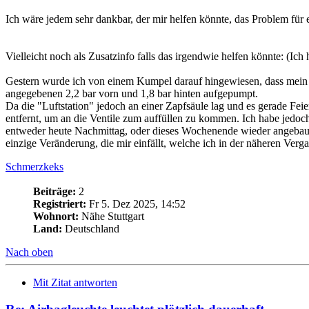
Ich wäre jedem sehr dankbar, der mir helfen könnte, das Problem für
Vielleicht noch als Zusatzinfo falls das irgendwie helfen könnte: (Ic
Gestern wurde ich von einem Kumpel darauf hingewiesen, dass mein R
angegebenen 2,2 bar vorn und 1,8 bar hinten aufgepumpt.
Da die "Luftstation" jedoch an einer Zapfsäule lag und es gerade Fei
entfernt, um an die Ventile zum auffüllen zu kommen. Ich habe jedoch
entweder heute Nachmittag, oder dieses Wochenende wieder angebaut. I
einzige Veränderung, die mir einfällt, welche ich in der näheren Verga
Schmerzkeks
Beiträge:
2
Registriert:
Fr 5. Dez 2025, 14:52
Wohnort:
Nähe Stuttgart
Land:
Deutschland
Nach oben
Mit Zitat antworten