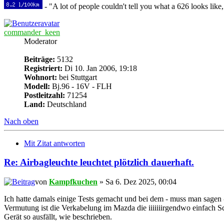
- "A lot of people couldn't tell you what a 626 looks like,
commander_keen
Moderator
Beiträge:
5132
Registriert:
Di 10. Jan 2006, 19:18
Wohnort:
bei Stuttgart
Modell:
Bj.96 - 16V - FLH
Postleitzahl:
71254
Land:
Deutschland
Nach oben
Mit Zitat antworten
Re: Airbagleuchte leuchtet plötzlich dauerhaft.
von
Kampfkuchen
» Sa 6. Dez 2025, 00:04
Ich hatte damals einige Tests gemacht und bei dem - muss man sagen
Vermutung ist die Verkabelung im Mazda die iiiiiiirgendwo einfach S
Gerät so ausfällt, wie beschrieben.