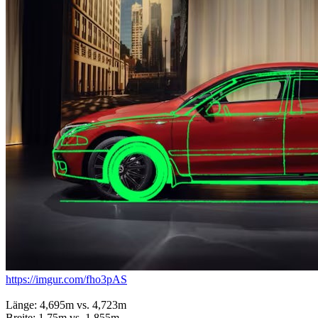
https://imgur.com/fho3pAS
Länge: 4,695m vs. 4,723m
Breite: 1,75m vs. 1,855m