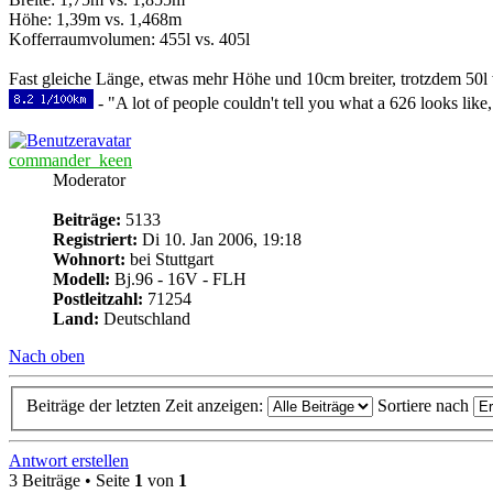
Höhe: 1,39m vs. 1,468m
Kofferraumvolumen: 455l vs. 405l
Fast gleiche Länge, etwas mehr Höhe und 10cm breiter, trotzdem 50l 
- "A lot of people couldn't tell you what a 626 looks like,
commander_keen
Moderator
Beiträge:
5133
Registriert:
Di 10. Jan 2006, 19:18
Wohnort:
bei Stuttgart
Modell:
Bj.96 - 16V - FLH
Postleitzahl:
71254
Land:
Deutschland
Nach oben
Beiträge der letzten Zeit anzeigen:
Sortiere nach
Antwort erstellen
3 Beiträge • Seite
1
von
1