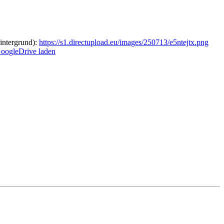
intergrund):
https://s1.directupload.eu/images/250713/e5ntejtx.png
GoogleDrive laden