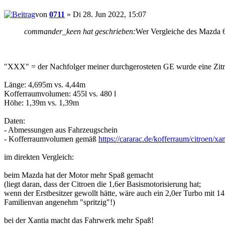
von
0711
» Di 28. Jun 2022, 15:07
commander_keen hat geschrieben:
Wer Vergleiche des Mazda 6
"XXX" = der Nachfolger meiner durchgerosteten GE wurde eine Zitron
Länge: 4,695m vs. 4,44m
Kofferraumvolumen: 455l vs. 480 l
Höhe: 1,39m vs. 1,39m
Daten:
- Abmessungen aus Fahrzeugschein
- Kofferraumvolumen gemäß
https://cararac.de/kofferraum/citroen/xan
im direkten Vergleich:
beim Mazda hat der Motor mehr Spaß gemacht
(liegt daran, dass der Citroen die 1,6er Basismotorisierung hat;
wenn der Erstbesitzer gewollt hätte, wäre auch ein 2,0er Turbo mit 1
Familienvan angenehm "spritzig"!)
bei der Xantia macht das Fahrwerk mehr Spaß!