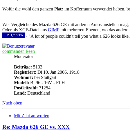
Wofür die wohl den ganzen Platz im Kofferraum verwendet haben, be
Wer Vergleiche des Mazda 626 GE mit anderen Autos anstellen mag,
Oder als XCF-Datei aus
GIMP
mit mehreren Ebenen, wo das andere A
- "A lot of people couldn't tell you what a 626 looks like,
commander_keen
Moderator
Beiträge:
5133
Registriert:
Di 10. Jan 2006, 19:18
Wohnort:
bei Stuttgart
Modell:
Bj.96 - 16V - FLH
Postleitzahl:
71254
Land:
Deutschland
Nach oben
Mit Zitat antworten
Re: Mazda 626 GE vs. XXX