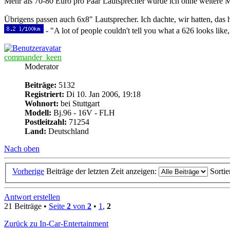
Mehr als 70-80 Euro pro Paar Lautsprecher würde ich ohne weitere
Übrigens passen auch 6x8" Lautsprecher. Ich dachte, wir hatten, das h
- "A lot of people couldn't tell you what a 626 looks like,
commander_keen
Moderator
Beiträge:
5132
Registriert:
Di 10. Jan 2006, 19:18
Wohnort:
bei Stuttgart
Modell:
Bj.96 - 16V - FLH
Postleitzahl:
71254
Land:
Deutschland
Nach oben
Vorherige
Beiträge der letzten Zeit anzeigen:
Sorti
Antwort erstellen
21 Beiträge •
Seite
2
von
2
•
1
,
2
Zurück zu In-Car-Entertainment