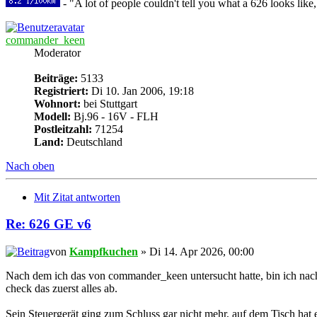
- "A lot of people couldn't tell you what a 626 looks like,
commander_keen
Moderator
Beiträge:
5133
Registriert:
Di 10. Jan 2006, 19:18
Wohnort:
bei Stuttgart
Modell:
Bj.96 - 16V - FLH
Postleitzahl:
71254
Land:
Deutschland
Nach oben
Mit Zitat antworten
Re: 626 GE v6
von
Kampfkuchen
» Di 14. Apr 2026, 00:00
Nach dem ich das von commander_keen untersucht hatte, bin ich nach w
check das zuerst alles ab.
Sein Steuergerät ging zum Schluss gar nicht mehr, auf dem Tisch hat e