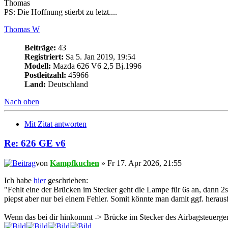
Thomas
PS: Die Hoffnung stierbt zu letzt....
Thomas W
Beiträge:
43
Registriert:
Sa 5. Jan 2019, 19:54
Modell:
Mazda 626 V6 2,5 Bj.1996
Postleitzahl:
45966
Land:
Deutschland
Nach oben
Mit Zitat antworten
Re: 626 GE v6
von
Kampfkuchen
» Fr 17. Apr 2026, 21:55
Ich habe
hier
geschrieben:
"Fehlt eine der Brücken im Stecker geht die Lampe für 6s an, dann 2s
piepst aber nur bei einem Fehler. Somit könnte man damit ggf. herausf
Wenn das bei dir hinkommt -> Brücke im Stecker des Airbagsteuergerät