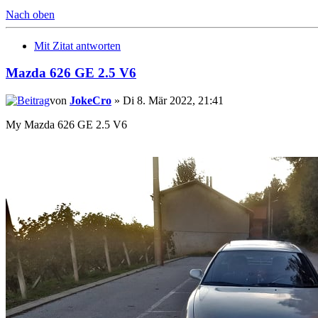
Nach oben
Mit Zitat antworten
Mazda 626 GE 2.5 V6
von
JokeCro
» Di 8. Mär 2022, 21:41
My Mazda 626 GE 2.5 V6