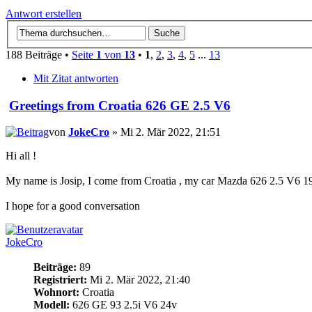
Antwort erstellen
188 Beiträge •
Seite
1
von
13
•
1
,
2
,
3
,
4
,
5
...
13
Mit Zitat antworten
Greetings from Croatia 626 GE 2.5 V6
von
JokeCro
» Mi 2. Mär 2022, 21:51
Hi all !
My name is Josip, I come from Croatia , my car Mazda 626 2.5 V6 1
I hope for a good conversation
JokeCro
Beiträge:
89
Registriert:
Mi 2. Mär 2022, 21:40
Wohnort:
Croatia
Modell:
626 GE 93 2.5i V6 24v