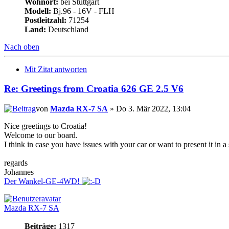
Wohnort:
bei Stuttgart
Modell:
Bj.96 - 16V - FLH
Postleitzahl:
71254
Land:
Deutschland
Nach oben
Mit Zitat antworten
Re: Greetings from Croatia 626 GE 2.5 V6
von
Mazda RX-7 SA
» Do 3. Mär 2022, 13:04
Nice greetings to Croatia!
Welcome to our board.
I think in case you have issues with your car or want to present it in 
regards
Johannes
Der Wankel-GE-4WD!
Mazda RX-7 SA
Beiträge:
1317