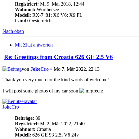
Registriert:
Mi 9. Mai 2018, 12:44
Wohnort:
Wörthersee
Modell:
RX-7 '81; X6 V6; X9 FL
Land:
Oesterreich
Nach oben
Mit Zitat antworten
Re: Greetings from Croatia 626 GE 2.5 V6
von
JokeCro
» Mo 7. Mär 2022, 22:13
Thank you very much for the kind words of welcome!
I will post some photos of my car soon
JokeCro
Beiträge:
89
Registriert:
Mi 2. Mär 2022, 21:40
Wohnort:
Croatia
Modell:
626 GE 93 2.5i V6 24v