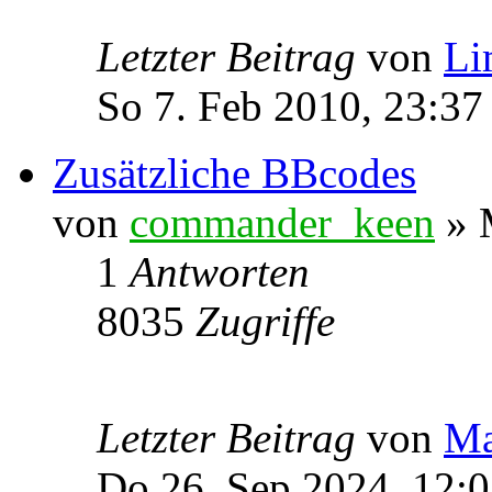
Letzter Beitrag
von
Li
So 7. Feb 2010, 23:37
Zusätzliche BBcodes
von
commander_keen
» M
1
Antworten
8035
Zugriffe
Letzter Beitrag
von
Ma
Do 26. Sep 2024, 12: