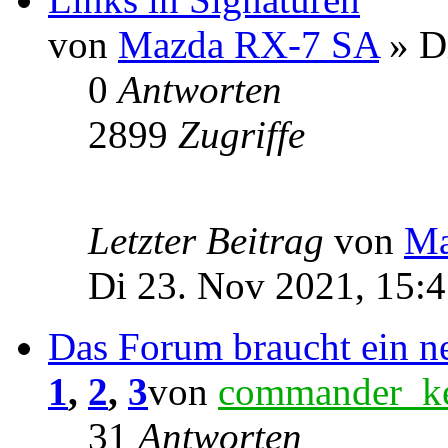
von
Mazda RX-7 SA
» D
0
Antworten
2899
Zugriffe
Letzter Beitrag
von
Ma
Di 23. Nov 2021, 15:
Das Forum braucht ein n
1
,
2
,
3
von
commander_k
31
Antworten