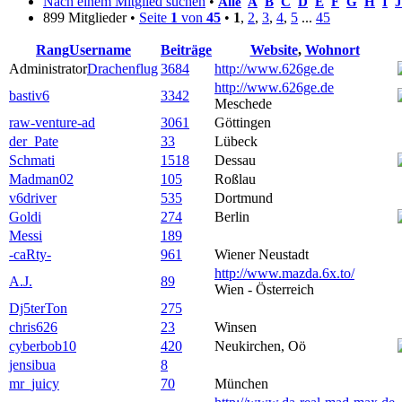
Nach einem Mitglied suchen
•
Alle
A
B
C
D
E
F
G
H
I
J
899 Mitglieder •
Seite
1
von
45
•
1
,
2
,
3
,
4
,
5
...
45
Rang
Username
Beiträge
Website
,
Wohnort
Administrator
Drachenflug
3684
http://www.626ge.de
http://www.626ge.de
bastiv6
3342
Meschede
raw-venture-ad
3061
Göttingen
der_Pate
33
Lübeck
Schmati
1518
Dessau
Madman02
105
Roßlau
v6driver
535
Dortmund
Goldi
274
Berlin
Messi
189
-caRty-
961
Wiener Neustadt
http://www.mazda.6x.to/
A.J.
89
Wien - Österreich
Dj5terTon
275
chris626
23
Winsen
cyberbob10
420
Neukirchen, Oö
jensibua
8
mr_juicy
70
München