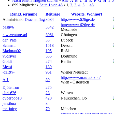
Nach einem Mitglied suchen
•
Alle
A
B
C
D
E
F
G
H
I
J
899 Mitglieder •
Seite
1
von
45
•
1
,
2
,
3
,
4
,
5
...
45
Rang
Username
Beiträge
Website
,
Wohnort
Administrator
Drachenflug
3684
http://www.626ge.de
http://www.626ge.de
bastiv6
3342
Meschede
raw-venture-ad
3061
Göttingen
der_Pate
33
Lübeck
Schmati
1518
Dessau
Madman02
105
Roßlau
v6driver
535
Dortmund
Goldi
274
Berlin
Messi
189
-caRty-
961
Wiener Neustadt
http://www.mazda.6x.to/
A.J.
89
Wien - Österreich
Dj5terTon
275
chris626
23
Winsen
cyberbob10
420
Neukirchen, Oö
jensibua
8
mr_juicy
70
München