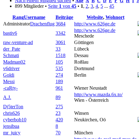
Nach einem Mitglied suchen
•
Alle
A
B
C
D
E
F
G
H
I
J
899 Mitglieder •
Seite
1
von
45
•
1
,
2
,
3
,
4
,
5
...
45
Rang
Username
Beiträge
Website
,
Wohnort
Administrator
Drachenflug
3684
http://www.626ge.de
http://www.626ge.de
bastiv6
3342
Meschede
raw-venture-ad
3061
Göttingen
der_Pate
33
Lübeck
Schmati
1518
Dessau
Madman02
105
Roßlau
v6driver
535
Dortmund
Goldi
274
Berlin
Messi
189
-caRty-
961
Wiener Neustadt
http://www.mazda.6x.to/
A.J.
89
Wien - Österreich
Dj5terTon
275
chris626
23
Winsen
cyberbob10
420
Neukirchen, Oö
jensibua
8
mr_juicy
70
München