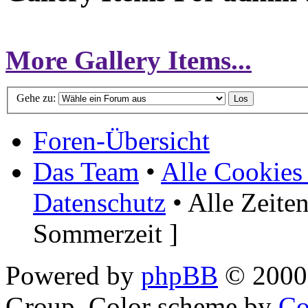
More Gallery Items...
Gehe zu:
Foren-Übersicht
Das Team
•
Alle Cookies
Datenschutz
• Alle Zeite
Sommerzeit ]
Powered by
phpBB
© 2000,
Group. Color scheme by
Co