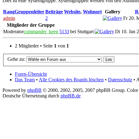
Dies ist eine Systemgruppe. Systemgruppen werden von den Administ
Rang
Gruppenleiter
Beiträge
Website
,
Wohnort
Gallery
R
admin
2
Fr 20. 
Mitglieder der Gruppe
Moderator
commander_keen
5133
bei Stuttgart
Di 10. Jan 
2 Mitglieder • Seite
1
von
1
Gehe zu:
Foren-Übersicht
Das Team
•
Alle Cookies des Boards löschen
•
Datenschutz
• A
Powered by
phpBB
© 2000, 2002, 2005, 2007 phpBB Group. Color
Deutsche Übersetzung durch
phpBB.de