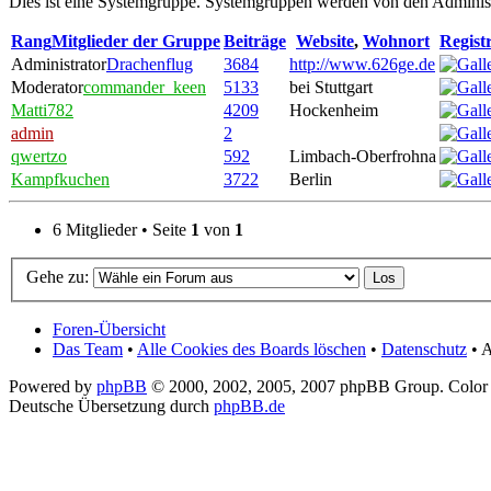
Dies ist eine Systemgruppe. Systemgruppen werden von den Administ
Rang
Mitglieder der Gruppe
Beiträge
Website
,
Wohnort
Registr
Administrator
Drachenflug
3684
http://www.626ge.de
Moderator
commander_keen
5133
bei Stuttgart
Matti782
4209
Hockenheim
admin
2
qwertzo
592
Limbach-Oberfrohna
Kampfkuchen
3722
Berlin
6 Mitglieder • Seite
1
von
1
Gehe zu:
Foren-Übersicht
Das Team
•
Alle Cookies des Boards löschen
•
Datenschutz
• A
Powered by
phpBB
© 2000, 2002, 2005, 2007 phpBB Group. Color
Deutsche Übersetzung durch
phpBB.de