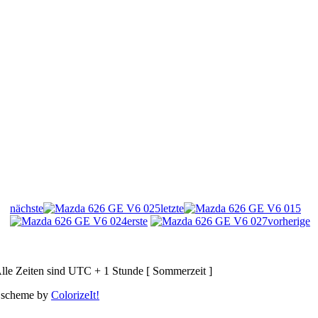
nächste
letzte
erste
vorherige
lle Zeiten sind UTC + 1 Stunde [ Sommerzeit ]
 scheme by
ColorizeIt!