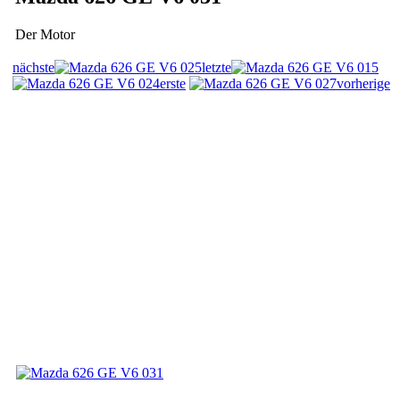
Der Motor
nächste
letzte
erste
vorherige