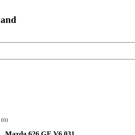
land
 031
Mazda 626 GE V6 031